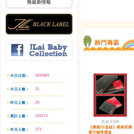
無最新情報
2026/8/7
今日日期：
11
今日人數：
25
昨日人數：
128173
累計人數：
JLai Cafe
【優惠20盒組】經典莊園
171
本月人數：
曼巴咖啡禮盒