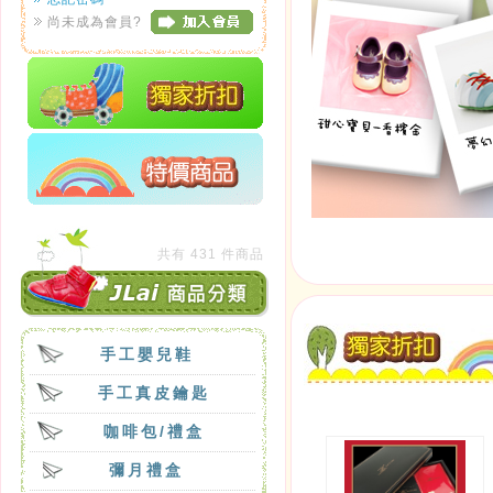
尚未成為會員?
共有 431 件商品
手工嬰兒鞋
手工真皮鑰匙
咖啡包/禮盒
彌月禮盒