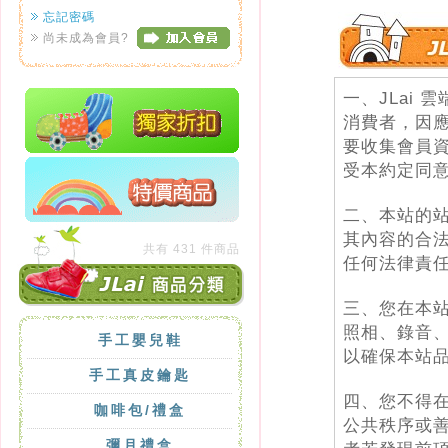
忘記密碼
尚未成為會員?
共有 431 件商品
手工嬰兒鞋
手工真皮鑰匙
咖啡包/禮盒
彌月禮盒